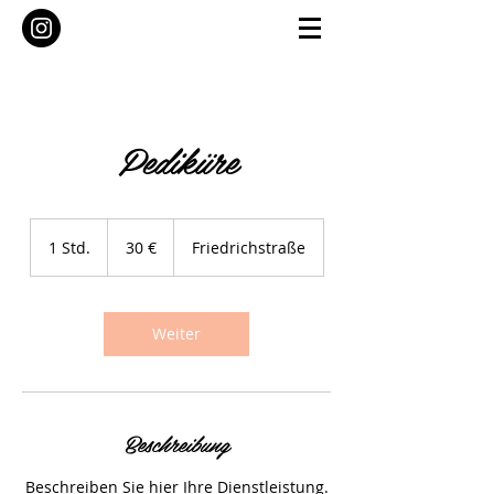
Pediküre
30
Euro
1 Std.
1
30 €
Friedrichstraße
S
t
d
Weiter
Beschreibung
Beschreiben Sie hier Ihre Dienstleistung.